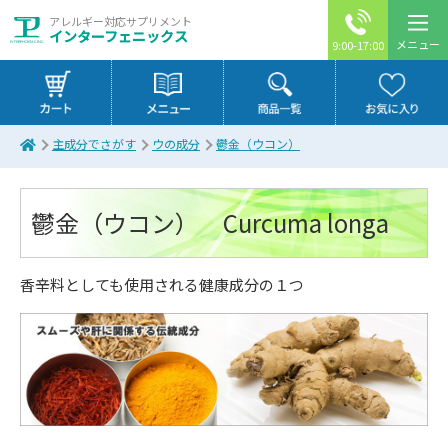
アレルギー対応サプリメント
インターフェニックス
メニュー
9:00-17:00
主成分でさがす
ウの成分
鬱金（ウコン）
鬱金（ウコン） Curcuma longa
香辛料としても使用される健康成分の１つ