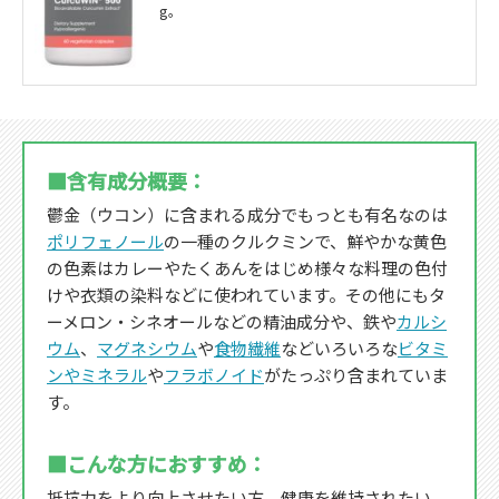
g。
■含有成分概要：
鬱金（ウコン）に含まれる成分でもっとも有名なのは
ポリフェノール
の一種のクルクミンで、鮮やかな黄色
の色素はカレーやたくあんをはじめ様々な料理の色付
けや衣類の染料などに使われています。その他にもタ
ーメロン・シネオールなどの精油成分や、鉄や
カルシ
ウム
、
マグネシウム
や
食物繊維
などいろいろな
ビタミ
ンやミネラル
や
フラボノイド
がたっぷり含まれていま
す。
■こんな方におすすめ：
抵抗力をより向上させたい方、健康を維持されたい