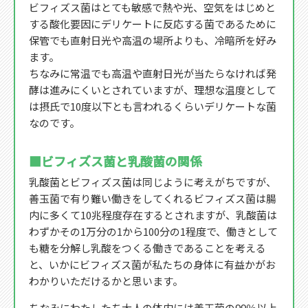
ビフィズス菌はとても敏感で熱や光、空気をはじめと
する酸化要因にデリケートに反応する菌であるために
保管でも直射日光や高温の場所よりも、冷暗所を好み
ます。
ちなみに常温でも高温や直射日光が当たらなければ発
酵は進みにくいとされていますが、理想な温度として
は摂氏で10度以下とも言われるくらいデリケートな菌
なのです。
■ビフィズス菌と乳酸菌の関係
乳酸菌とビフィズス菌は同じように考えがちですが、
善玉菌で有り難い働きをしてくれるビフィズス菌は腸
内に多くて10兆程度存在するとされますが、乳酸菌は
わずかその1万分の1から100分の1程度で、働きとして
も糖を分解し乳酸をつくる働きであることを考える
と、いかにビフィズス菌が私たちの身体に有益かがお
わかりいただけるかと思います。
ちなみにわたしたち大人の体内には善玉菌の99％以上