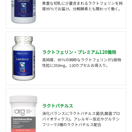
貴重な初乳に少量含まれるラクトフェリンを純
度95％でお届け。分解酵素とも関わって働く。
ラクトフェリン・プレミアム120徳用
高純度、95％の純粋なラクトフェリンが1植物
性粒に350mg。120カプセルお得入り。
ラクトバチルス
消化バランスにラクトバチルス菌(乳酸菌プロ
バイオティクス)。アレルギー反応やグルテン
フリーで3種のラクトバチルス配合