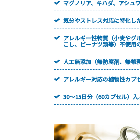
マグノリア、キハダ、アシュ
気分やストレス対応に特化し
アレルギー性物質（小麦やグ
こし、ピーナツ類等）不使用
人工無添加（無防腐剤、無希
アレルギー対応の植物性カプ
30～15日分（60カプセル）入