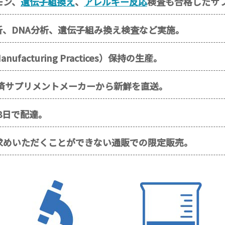
モン、
遺伝子組換え
、
アレルギー反応
検査も合格したサ
、DNA分析、遺伝子組み換え検査など実施。
ufacturing Practices）保持の生産。
応済サプリメントメーカーから新鮮を直送。
8日で配達。
求めいただくことができない通販での限定販売。