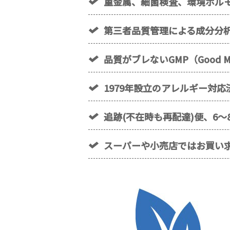
重金属、細菌検査、環境ホル
第三者品質管理による成分分析
品質がブレないGMP（Good Man
1979年設立のアレルギー対
追跡(不在時も再配達)便、6～
スーパーや小売店ではお買い