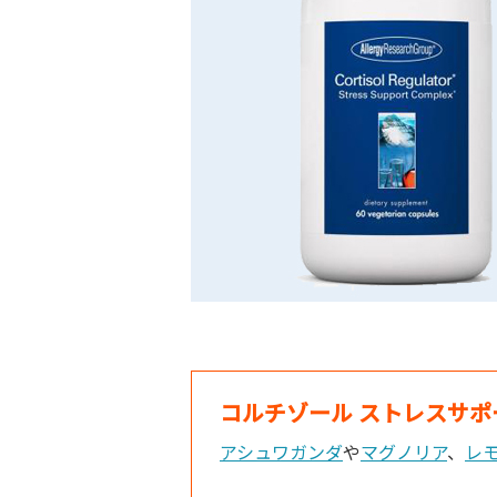
コルチゾール ストレスサポ
アシュワガンダ
や
マグノリア
、
レ