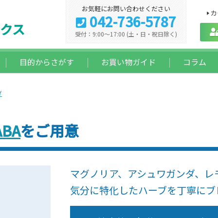
お気軽にお問い合わせください
カ
042-736-5787
クス
受付：9:00～17:00 (土・日・祝日除く)
目的からさがす
お買い物ガイド
コラム
ダ
BA
をご用意
マグノリア、アシュワガンダ、レ
気分に特化したハーブを丁寧にブ