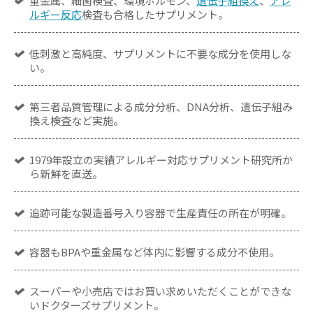
重金属、細菌検査、環境ホルモン、
遺伝子組換え
、
アレ
ルギー反応
検査も合格したサプリメント。
低刺激と高純度、サプリメントに不要な成分を使用しな
い。
第三者品質管理による成分分析、DNA分析、遺伝子組み
換え検査など実施。
1979年設立の実績アレルギー対応サプリメント研究所か
ら新鮮を直送。
追跡可能な製造番号入り容器で生産責任の所在が明確。
容器もBPAや重金属など体内に影響する成分不使用。
スーパーや小売店ではお買い求めいただくことができな
いドクターズサプリメント。