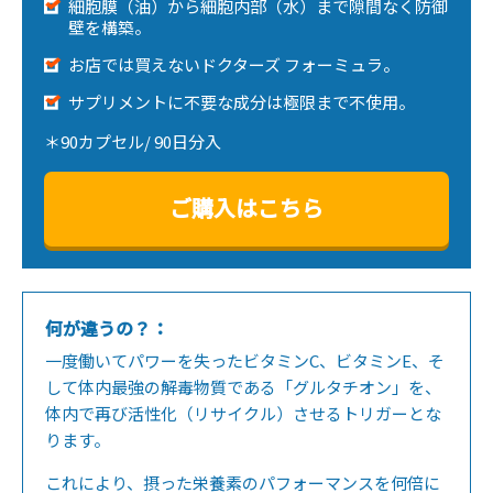
細胞膜（油）から細胞内部（水）まで隙間なく防御
壁を構築。
お店では買えないドクターズ フォーミュラ。
サプリメントに不要な成分は極限まで不使用。
＊90カプセル/ 90日分入
ご購入はこちら
何が違うの？：
一度働いてパワーを失ったビタミンC、ビタミンE、そ
して体内最強の解毒物質である「グルタチオン」を、
体内で再び活性化（リサイクル）させるトリガーとな
ります。
これにより、摂った栄養素のパフォーマンスを何倍に