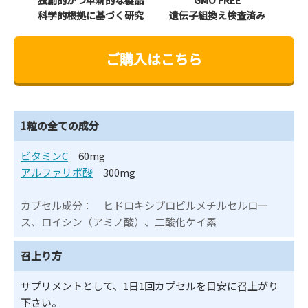
独創的かつ革新的な製品
GMO FREE
科学的根拠に基づく研究
遺伝子組換え検査済み
ご購入はこちら
1粒の全ての成分
ビタミンC
60mg
アルファリポ酸
300mg
カプセル成分： ヒドロキシプロピルメチルセルロー
ス、ロイシン（アミノ酸）、二酸化ケイ素
召上り方
サプリメントとして、1日1回カプセルを目安に召上がり
下さい。