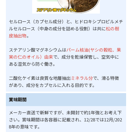
セルロース（カプセル成分）と、ヒドロキシプロピルメチ
ルセルロース（中身の成分を詰める役割）は共に
松の樹
皮抽出物
。
ステアリン酸マグネシウムは
パーム核油(ヤシの穀粒、果
実の仁のオイル）由来
で、成分を乾燥保管し、空気中に
ある湿気から防ぐ働き。
二酸化ケイ素は良質な地層抽出
ミネラル分
で、滑る特徴
があり、成分をカプセルに入れる目的です。
賞味期間
メーカー直送で新鮮ですが、未開封で約1年強とお考え下
さい。賞味期間は各容器に記載され、12/28では12月/202
8年の意味です。