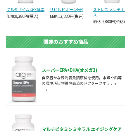
グルダザイム消化酵素
リビルド ボーン(骨)
ストレス メンテナン
ス
価格:9,380円(税込)
価格:13,880円(税込)
価格:9,880円(税込)
関連のおすすめ商品
スーパーEPA+DHA(オメガ3)
自然豊かな深海青魚類原料を使用。水銀や鉛等
の環境汚染物質除去済のドクタークオリティ
ー。
マルチビタミンミネラル エイジングケア