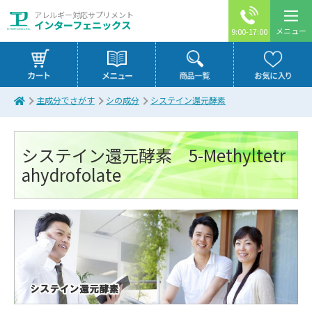
アレルギー対応サプリメント
インターフェニックス
メニュー
9:00-17:00
主成分でさがす
シの成分
システイン還元酵素
システイン還元酵素 5-Methyltetr
ahydrofolate