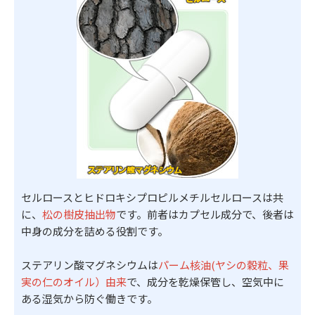
セルロースとヒドロキシプロピルメチルセルロースは共
に、
松の樹皮抽出物
です。前者はカプセル成分で、後者は
中身の成分を詰める役割です。
ステアリン酸マグネシウムは
パーム核油(ヤシの穀粒、果
実の仁のオイル）由来
で、成分を乾燥保管し、空気中に
ある湿気から防ぐ働きです。