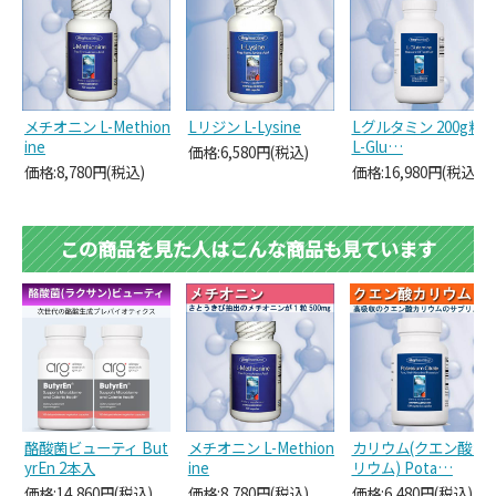
メチオニン L-Methion
Lリジン L-Lysine
Lグルタミン 200g粉
ine
L-Glu…
価格:6,580円(税込)
価格:8,780円(税込)
価格:16,980円(税込)
この商品を見た人はこんな商品も見ています
酪酸菌ビューティ But
メチオニン L-Methion
カリウム(クエン酸カ
yrEn 2本入
ine
リウム) Pota…
価格:14,860円(税込)
価格:8,780円(税込)
価格:6,480円(税込)