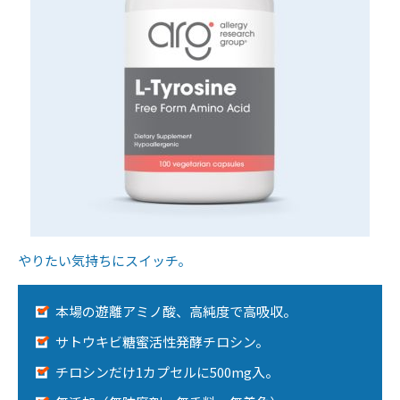
やりたい気持ちにスイッチ。
本場の遊離アミノ酸、高純度で高吸収。
サトウキビ糖蜜活性発酵チロシン。
チロシンだけ1カプセルに500mg入。