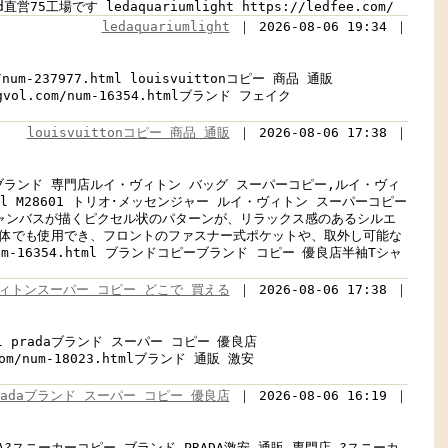
直営75工場です ledaquariumlight https://ledfee.com/
ledaquariumlight
｜ 2026-08-06 19:34 ｜
num-237977.html louisvuittonコピー 商品 通販
gvol.com/num-16354.htmlブランド フェイク
louisvuittonコピー 商品 通販
｜ 2026-08-06 17:38 ｜
ー コピー ブランド 専門店ルイ・ヴィトン バッグ スーパーコピー,ルイ・ヴィ
.html M28601 トリオ･メッセンジャー ルイ・ヴィトン スーパーコピー
モフラージュ･キャンバスが描くピクセル状のパターンが、リラックス感のあるシルエ
単体でも使用でき、フロントのファスナー式ポケットや、取外し可能な
m-16354.html ブランドコピーブランド コピー 優良店半袖Tシャ
ィトンスーパー コピー どこで 買える
｜ 2026-08-06 17:38 ｜
html pradaブランド スーパー コピー 優良店
com/num-18023.htmlブランド 通販 激安
radaブランド スーパー コピー 優良店
｜ 2026-08-06 16:19 ｜
PRADA?スニーカーコピー ブランド,PRADA激安 通販 専門店,?スニーカ