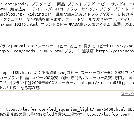
dying.com/prada/ プラダコピー 商品 ブランドプラダ コピー サン
38503.html 編み込み トライアングルロゴ フラットサンダル プラダ ブランド 
2xj.naganoblog.jp/ kidyingコピー繊細な編み込みストラップが
ラグジュアリーな存在感を放ちます。フラットソールで歩きやすく、デイリ
ol.com/num-16245.html ブランドコピーPRADA高い人気アイテム 
ランドagvol.com/スーパー コピー どこで 買えるコピーhttps://vog.ag
gvol.com/goods-159085.htmlブランド 通販店 https://givenc
shop-1189.html よくある質問 vogコピー スーパーコピーGC 2026ブランド 
ブランド 品 コピー,GC激安 通販 専門店,スニーカー激安 専門店!国内発セール完
T 注目ブランドは2026最新GCスニーカー.. https://miumiu568jj
テム!主役になる存在感
スーパ
/ https://ledfee.com/led_aquarium_light/num-5468.html UE
高16の最強35の最も手頃80なled直営56工場です https://ledfee.com/