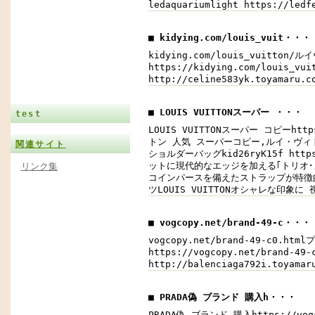
ledaquariumlight https://le
■ kidying.com/louis_vuit・・・
kidying.com/louis_vuitton
https://kidying.com/louis_
http://celine583yk.toyamar
■ LOUIS VUITTONスーパー ・・・
test
LOUIS VUITTONスーパー コピーh
トン 人気 スーパーコピー,ルイ・ヴィトン ス
関連サイト
ショルダーバッグkid26ryK15f ht
ットに現代的なエッジを加える｢トリオ
リンク集
コインパースを備えたストラップが特徴的。肩
ツLOUIS VUITTONオシャレな印象に
■ vogcopy.net/brand-49-c・・・
vogcopy.net/brand-49-c0.
https://vogcopy.net/brand-
http://balenciaga792i.toya
■ PRADA偽 ブランド 購入h・・・
PRADA偽 ブランド 購入https://v