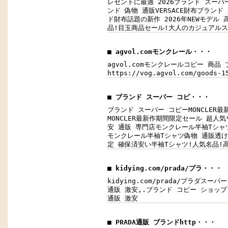
レゼントに最適 2026ブランド スーパー コピ
ンド 偽物 通販VERSACE財布ブランド 通
ド財布話題の新作 2026年NEWモデル 高
品!目玉商品セール!大人のカジュアル
■ agvol.comモンクレール・・・
agvol.comモンクレールコピー 商品 ブラ
https://vog.agvol.com/good
■ ブランド スーパー コピ・・・
ブランド スーパー コピーMONCLER最新作
MONCLER最新作期間限定セール 超人気*入
安 通販 専門店モンクレール半袖Tシャツブ
モンクレール半袖Tシャツ偽物 通販透け感の持
定 確保済安い半袖Tシャツ!人気名品!
■ kidying.com/prada/プラ・・・
kidying.com/prada/プラダスーパー
通販 激安,.ブランド コピー ショップ,.htt
通販 激安
■ PRADA通販 ブランドhttp・・・