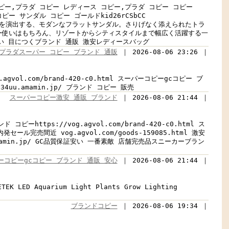
ダル コピー,プラダ コピー レディース コピー,プラダ コピー コピー
コピー サンダル コピー ゴールドkid26rCSbCC
夏らしい抜け感を演出する、モダンなフラットサンダル。さりげなく添えられたトラ
ー使いはもちろん、リゾートからシティスタイルまで幅広く活躍する一
風通しのよい 目につくブランド 通販 激安レディースバッグ
プラダスーパー コピー ブランド 通販
｜ 2026-08-06 23:26 ｜
vol.com/brand-420-c0.html スーパーコピーgcコピー ブ
hy34uu.amamin.jp/ ブランド コピー 販売
スーパーコピー激安 通販 ブランド
｜ 2026-08-06 21:44 ｜
コピーhttps://vog.agvol.com/brand-420-c0.html ス
売間近 vog.agvol.com/goods-159085.html 激安
.amamin.jp/ GC品質保証安い 一番素敵 店舗完売品スニーカーブラン
ーコピーgcコピー ブランド 通販 安心
｜ 2026-08-06 21:44 ｜
ETEK LED Aquarium Light Plants Grow Lighting
ブランドコピー
｜ 2026-08-06 19:34 ｜