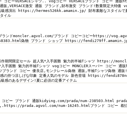
ーVERSACEシャツ.. vogコピー VERSACEブランド コピー 通販https:
販,VERSACE激安 通販 ブランド,財布激安 ブランド!数量限定大特価 vog.agv
級感演出 https://hermes526kk.amamin.jp/ 財布素敵な
スタイル
ンドmoncler.agvol.com/ブランド コピーコピーhttps://vog.agvol
s-158383.html偽物 ブランド ショップ https://fendi279ff.amami
期間限定セール 超人気*入手困難 魅力的半袖Tシャツ https://moncler.
手困難 魅力的半袖Tシャツ vogコピー MONCLERスーパー コピー 通販https:
ランド コピー 優良店,モンクレール偽物 通販,半袖Tシャツ偽物 通販!実用的ながら
つ涼しげな印象 定番人気のモデル 新色登場 https://fendi878nn.a
高級感のあるデザイン!夏に必須の定番アイテム
 コピー ブランド 通販kidying.com/prada/num-238503.html pra
ps://prada.agvol.com/num-16245.htmlブランド コピー 着払い h