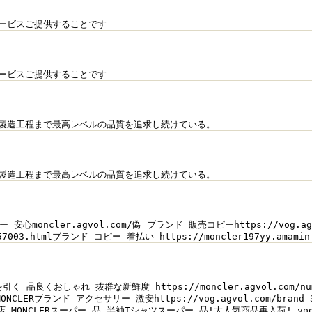
ービスご提供することです
ービスご提供することです
製造工程まで最高レベルの品質を追求し続けている。
製造工程まで最高レベルの品質を追求し続けている。
安心moncler.agvol.com/偽 ブランド 販売コピーhttps://vog.agvo
s-157003.htmlブランド コピー 着払い https://moncler197yy.am
く 品良くおしゃれ 抜群な新鮮度 https://moncler.agvol.com/n
CLERブランド アクセサリー 激安https://vog.agvol.com/brand
ONCLERスーパー 品,半袖Tシャツスーパー 品!大人気商品再入荷! vog.agv