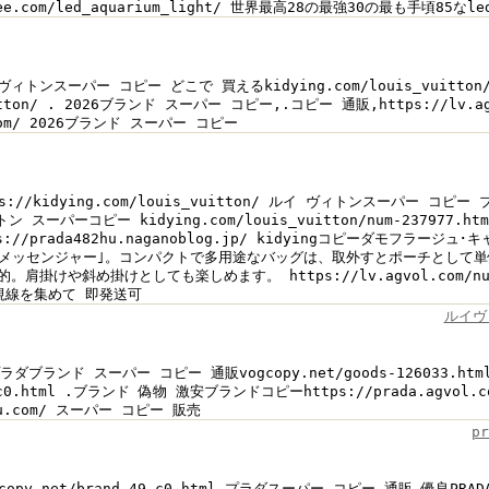
dfee.com/led_aquarium_light/ 世界最高28の最強30の最も手頃85なled
/ルイヴィトンスーパー コピー どこで 買えるkidying.com/louis_vuitton/
vuitton/ . 2026ブランド スーパー コピー,.コピー 通販,https://lv.a
u.com/ 2026ブランド スーパー コピー
ttps://kidying.com/louis_vuitton/ ルイ ヴィトンスーパ
ーパーコピー kidying.com/louis_vuitton/num-237977
tps://prada482hu.naganoblog.jp/ kidyingコピーダ
･メッセンジャー｣。コンパクトで多用途なバッグは、取外すとポーチとして
掛けや斜め掛けとしても楽しめます。 https://lv.agvol.com/nu
 視線を集めて 即発送可
ルイヴ
htmlプラダブランド スーパー コピー 通販vogcopy.net/goods-126033.
49-c0.html .ブランド 偽物 激安ブランドコピーhttps://prada.agvol.
maru.com/ スーパー コピー 販売
p
ogcopy.net/brand-49-c0.html プラダスーパー コピー 通販 優良