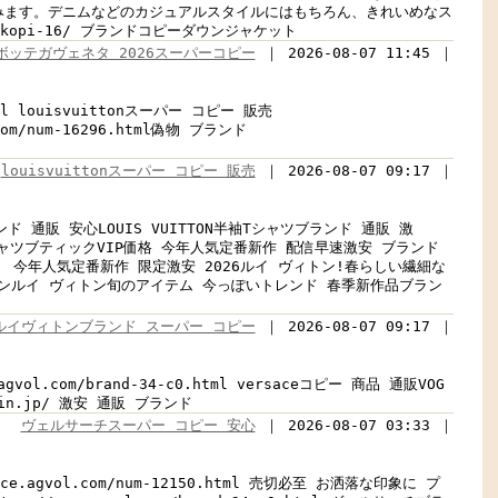
みます。デニムなどのカジュアルスタイルにはもちろん、きれいめなス
kopi-16/ ブランドコピーダウンジャケット
ボッテガヴェネタ 2026スーパーコピー
｜ 2026-08-07 11:45 ｜
tml louisvuittonスーパー コピー 販売
com/num-16296.html偽物 ブランド
louisvuittonスーパー コピー 販売
｜ 2026-08-07 09:17 ｜
 ブランド 通販 安心LOUIS VUITTON半袖Tシャツブランド 通販 激
l 半袖TシャツブティックVIP価格 今年人気定番新作 配信早速激安 ブランド
シャツ最旬！ 今年人気定番新作 限定激安 2026ルイ ヴィトン!春らしい繊細な
gコピーズボンルイ ヴィトン旬のアイテム 今っぽいトレンド 春季新作品ブラン
ルイヴィトンブランド スーパー コピー
｜ 2026-08-07 09:17 ｜
ol.com/brand-34-c0.html versaceコピー 商品 通販VOG
mamin.jp/ 激安 通販 ブランド
ヴェルサーチスーパー コピー 安心
｜ 2026-08-07 03:33 ｜
.agvol.com/num-12150.html 売切必至 お洒落な印象に プ